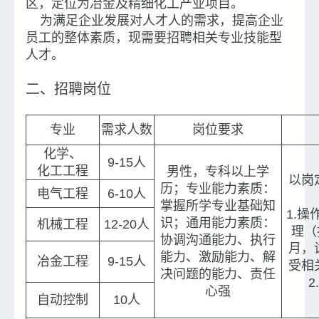
区，定位为冶金及精细化工产业项目。
为满足企业发展对人才人的需求，提高企业
员工的整体素质，现需要招聘相关专业技能型
人才。
二、招聘岗位
专业
需求人数
岗位要求
化学、
9-15人
化工工程
男性，专科以上学
以岗
历；专业能力素质：
电气工程
6-10人
掌握所学专业基础知
1.操
识；通用能力素质：
机械工程
12-20人
理（
协调沟通能力、执行
月，
能力、激励能力、解
冶金工程
9-15人
受相
决问题的能力、责任
心强
自动控制
10人